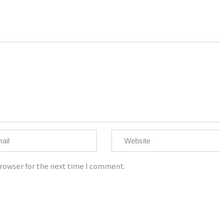
ht @大為音樂整合行銷有限公司 David Music Integrated Marketing C
統一編號：50810526
電話：02-8668-8595
手機：0921-907-656
客服信箱：imdavidmusic@qq.com
rowser for the next time I comment.