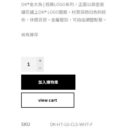
DK®金大為 | 經典LOGO系列。正面以高密度
繡花繡上DK® LOGO圖案。材質採用白色斜紋
布，休閒百搭。金屬壓扣，可自由調整鬆緊。
尚有庫存
經
典
LOGO
加入購物車
-
彎
眉
view cart
老
帽
quantity
SKU
DK-HT-LG-CLS-WHT-F