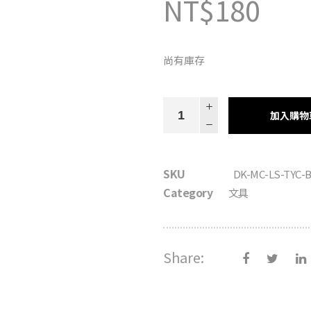
NT$
180
尚有庫存
「聽
加入購物
·
鍵」
磁
SKU
DK-MC-LS-TYC-
性
Category
文具
書
籤
卡
Share:
片
quantity