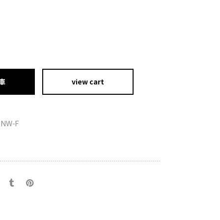
車
view cart
BNW-F