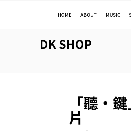
HOME
ABOUT
MUSIC
DK SHOP
「聽·鍵
片