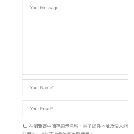
Copyright @大為音樂整合行銷有限公司
David Music Integrated Marketing Co.,
Ltd.
在
瀏覽器
中儲存顯示名稱、電子郵件地址及個人網
站網址，以供下次發佈留言時使用。