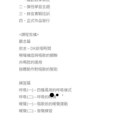
二、彈性學習主題
三、錄音實戰培訓
四、正式作品發行
<課程架構>
觀念篇
前言 – DK談唱時間
喉嚨構造與唱歌的關聯
共鳴腔的運用
肢體動作對唱歌的幫助
練習篇
呼吸(一) – 四種萬用的呼吸模式
呼吸(二) – 呼吸的時機
暖聲(一) – 唱歌前的暖聲運動
暖聲(二) – 發聲練習