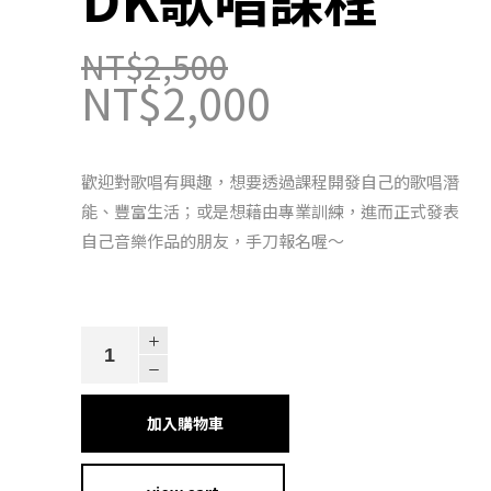
NT$
2,500
NT$
2,000
原
始
目
價
前
歡迎對歌唱有興趣，想要透過課程開發自己的歌唱潛
格：
價
能、豐富生活；或是想藉由專業訓練，進而正式發表
NT$2,500。
格：
自己音樂作品的朋友，手刀報名喔～
NT$2,000。
DK
歌
唱
加入購物車
課
程
quantity