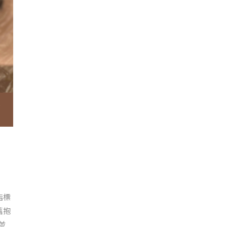
指標
舊抱
並