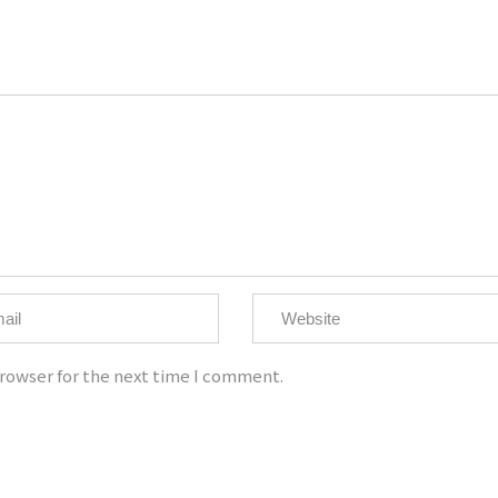
ht @大為音樂整合行銷有限公司 David Music Integrated Marketing C
統一編號：50810526
電話：02-8668-8595
手機：0921-907-656
客服信箱：imdavidmusic@qq.com
rowser for the next time I comment.