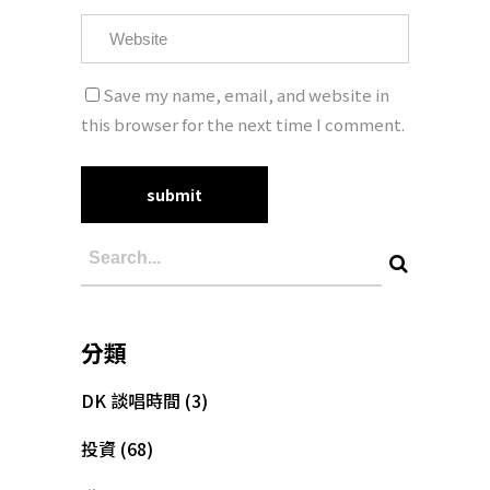
Save my name, email, and website in
this browser for the next time I comment.
分類
DK 談唱時間
(3)
投資
(68)