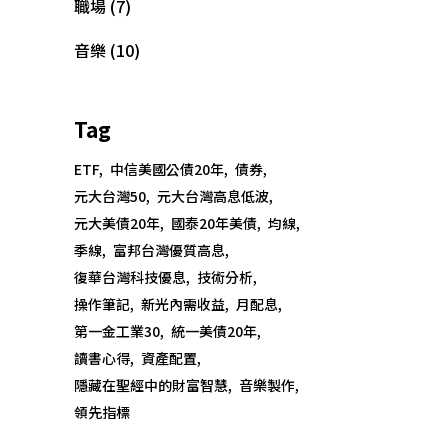
職場
(7)
音樂
(10)
Tag
Copyright @大為音樂整合行銷有限公司
ETF
中信美國公債20年
債券
David Music Integrated Marketing Co.,
元大台灣50
元大台灣高息低波
Ltd.
元大美債20年
國泰20年美債
均線
季線
富邦台灣優質高息
統一編號：50810526
復華台灣科技優息
技術分析
電話：02-8668-8595
操作筆記
新光內需收益
月配息
手機：0921-907-656
第一金工業30
統一美債20年
客服信箱：imdavidmusic@qq.com
讀書心得
資產配置
隱藏在聖經中的財富智慧
音樂製作
領先指標