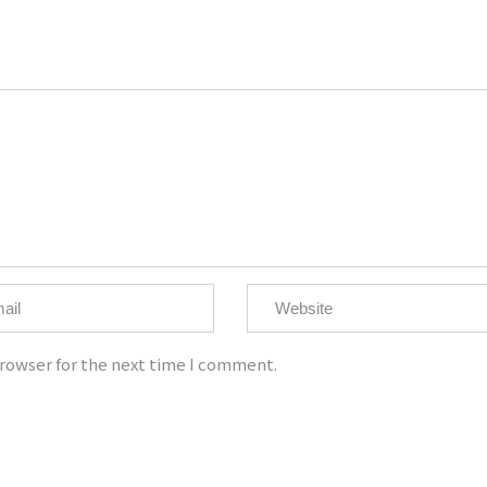
ht @大為音樂整合行銷有限公司 David Music Integrated Marketing C
統一編號：50810526
電話：02-8668-8595
手機：0921-907-656
客服信箱：imdavidmusic@qq.com
rowser for the next time I comment.