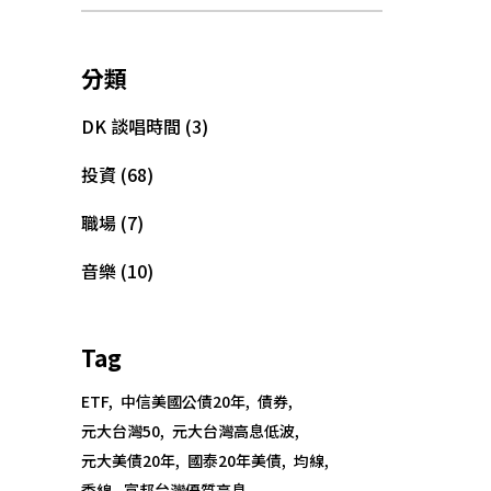
分類
DK 談唱時間
(3)
投資
(68)
職場
(7)
音樂
(10)
Tag
Copyright @大為音樂整合行銷有限公司
ETF
中信美國公債20年
債券
David Music Integrated Marketing Co.,
元大台灣50
元大台灣高息低波
Ltd.
元大美債20年
國泰20年美債
均線
季線
富邦台灣優質高息