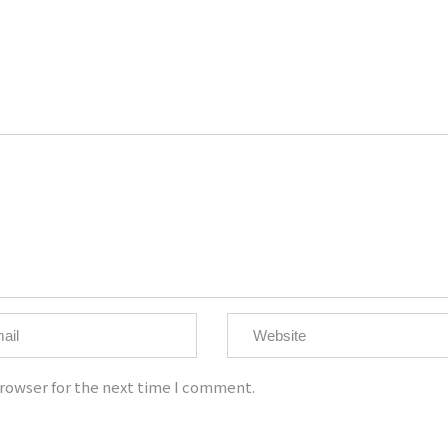
ht @大為音樂整合行銷有限公司 David Music Integrated Marketing C
統一編號：50810526
電話：02-8668-8595
手機：0921-907-656
客服信箱：imdavidmusic@qq.com
rowser for the next time I comment.