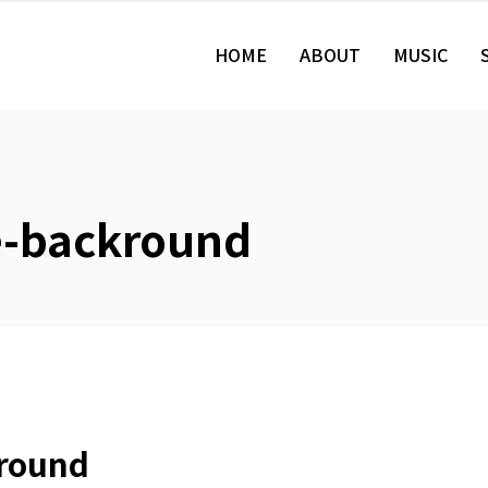
HOME
ABOUT
MUSIC
e-backround
kround