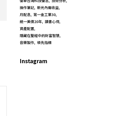
復華台灣科技優息
技術分析
操作筆記
新光內需收益
月配息
第一金工業30
統一美債20年
讀書心得
資產配置
隱藏在聖經中的財富智慧
音樂製作
領先指標
Instagram
o., Ltd.