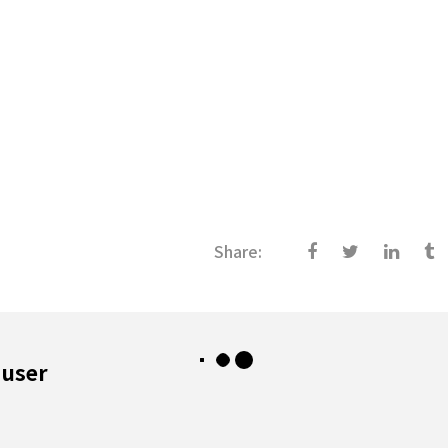
Share:
 user