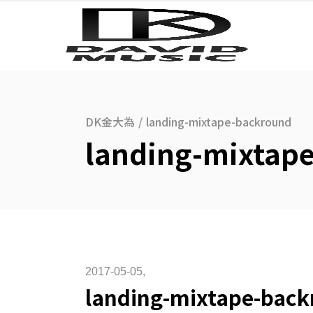
DK金大為
/
landing-mixtape-backround
landing-mixtap
2017-05-05
landing-mixtape-bac