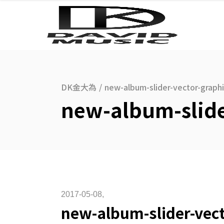
DK金大為
/
new-album-slider-vector-graph
new-album-slide
2017-05-08
new-album-slider-vect