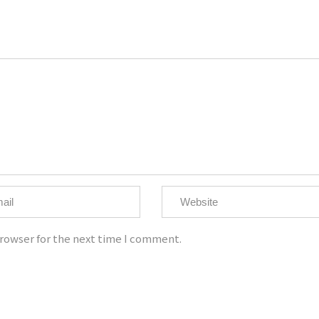
ht @大為音樂整合行銷有限公司 David Music Integrated Marketing C
統一編號：50810526
電話：02-8668-8595
手機：0921-907-656
客服信箱：imdavidmusic@qq.com
rowser for the next time I comment.