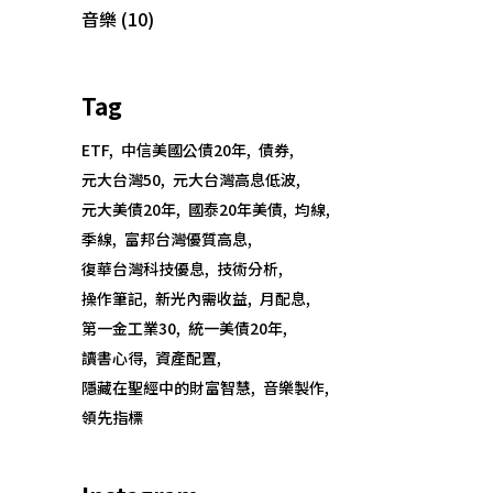
音樂
(10)
Tag
Copyright @大為音樂整合行銷有限公司
ETF
中信美國公債20年
債券
David Music Integrated Marketing Co.,
元大台灣50
元大台灣高息低波
Ltd.
元大美債20年
國泰20年美債
均線
季線
富邦台灣優質高息
統一編號：50810526
復華台灣科技優息
技術分析
電話：02-8668-8595
操作筆記
新光內需收益
月配息
手機：0921-907-656
第一金工業30
統一美債20年
客服信箱：imdavidmusic@qq.com
讀書心得
資產配置
隱藏在聖經中的財富智慧
音樂製作
領先指標