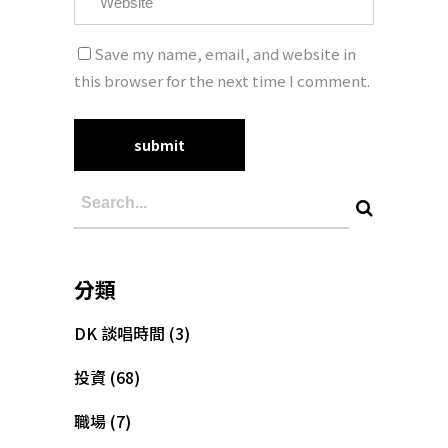
Save my name, email, and website in
this browser for the next time I comment.
分類
DK 談唱時間
(3)
投資
(68)
職場
(7)