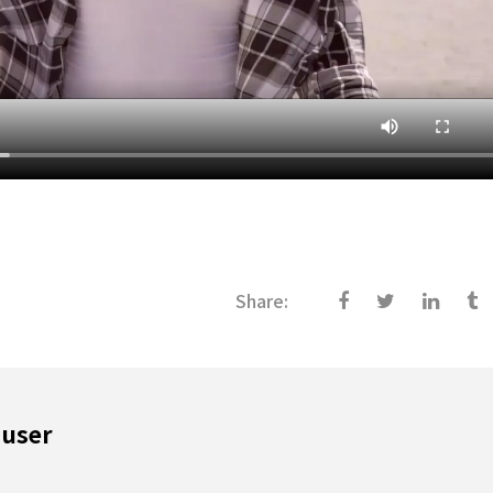
Share:
 user